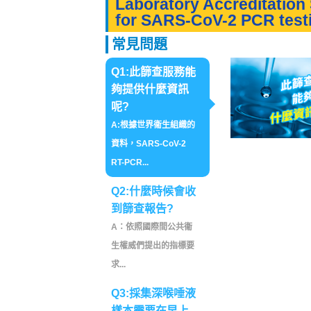
Laboratory Accreditatio
for SARS-CoV-2 PCR test
常見問題
Q1:此篩查服務能
夠提供什麼資訊
呢?
A:根據世界衞生組織的
資料，SARS-CoV-2
RT-PCR...
Q2:什麼時候會收
到篩查報告?
A：依照國際間公共衞
生權威們提出的指標要
求...
Q3:採集深喉唾液
樣本需要在早上