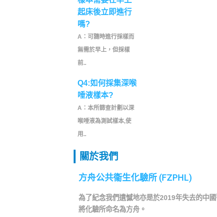
起床後立即進行
嗎?
A：可隨時進行採樣而
無需於早上，但採樣
前..
Q4:如何採集深喉
唾液樣本?
A：本所篩查計劃以深
喉唾液為測試樣本,使
用..
關於我們
方舟公共衞生化驗所 (FZPHL)
為了紀念我們遺憾地亦是於2019年失去的中
將化驗所命名為方舟。