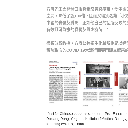
方舟先生因開發口服脊髓灰質炎疫苗，令中國的脊
之間，降低了近100倍，因而又得別名為「小
中國的脊髓灰質炎。正如他自己的話所反映的那
有效且可負擔的脊髓灰質炎疫苗。”
很類似顧教授，方舟公共衞生化驗所也是以經
預防致命的COVID-19大流行而專門建立起來
*Just for Chinese people’s stood up—Prof. Fangzhou G
Dexiang Dong, Ying Li；Institute of Medical Biology
Kunming 650118, China