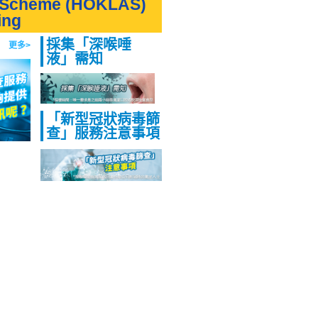
n Scheme (HOKLAS)
ing
採集「深喉唾
更多>
液」需知
「新型冠狀病毒篩
查」服務注意事項