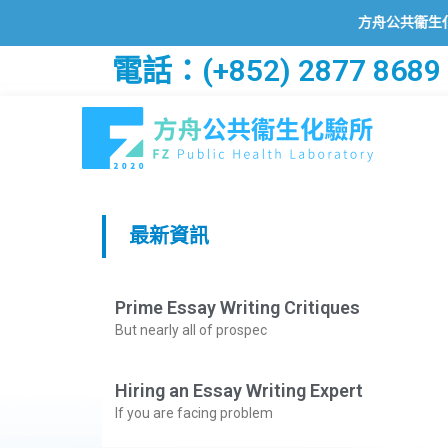
方舟公共衞生化驗所
電話：(+852) 2877 8689
最新資訊
Prime Essay Writing Critiques
But nearly all of prospec
Hiring an Essay Writing Expert
If you are facing problem